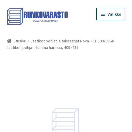
Siirry
Siirry
Valikko
navigointiin
sisältöön
Etusivu
Etusivu
Laatikot pohjat ja takasarjat Nova
LP500/15GR
Laatikon pohja – tumma harmaa, 409×481
Kauppa
Ostoskori
Kassa
Oma tilini