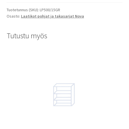
Tuotetunnus (SKU):
LP500/15GR
Osasto:
Laatikot pohjat ja takasarjat Nova
Tutustu myös