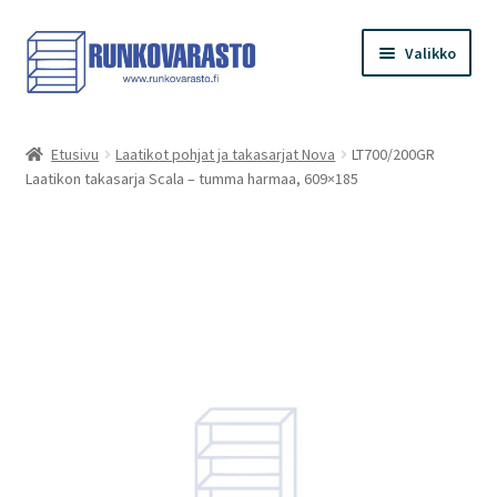
Siirry
Siirry
Valikko
navigointiin
sisältöön
Etusivu
Etusivu
Laatikot pohjat ja takasarjat Nova
LT700/200GR
Laatikon takasarja Scala – tumma harmaa, 609×185
Kauppa
Ostoskori
Kassa
Oma tilini