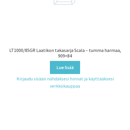
LT1000/85GR Laatikon takasarja Scala – tumma harmaa,
909×84
Lue lisää
Kirjaudu sisään nähdäksesi hinnat ja käyttääksesi
verkkokauppaa