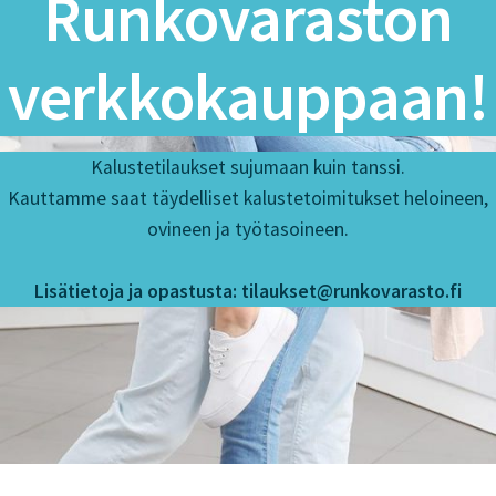
Runkovaraston
verkkokauppaan!
Kalustetilaukset sujumaan kuin tanssi.
Kauttamme saat täydelliset kalustetoimitukset heloineen,
ovineen ja työtasoineen.
Lisätietoja ja opastusta: tilaukset@runkovarasto.fi