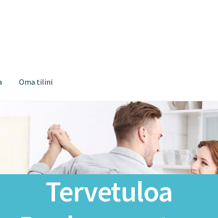
a
Oma tilini
Tervetuloa