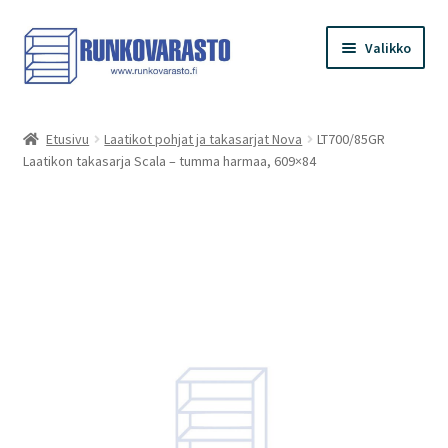
Siirry
Siirry
Valikko
navigointiin
sisältöön
Etusivu
Etusivu
Laatikot pohjat ja takasarjat Nova
LT700/85GR
Laatikon takasarja Scala – tumma harmaa, 609×84
Kauppa
Ostoskori
Kassa
Oma tilini