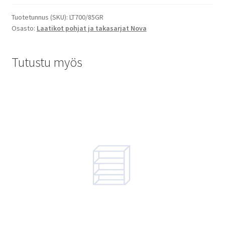
Tuotetunnus (SKU):
LT700/85GR
Osasto:
Laatikot pohjat ja takasarjat Nova
Tutustu myös