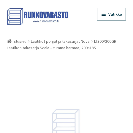
Siirry
Siirry
Valikko
navigointiin
sisältöön
Etusivu
Etusivu
Laatikot pohjat ja takasarjat Nova
LT300/200GR
Laatikon takasarja Scala – tumma harmaa, 209×185
Kauppa
Ostoskori
Kassa
Oma tilini