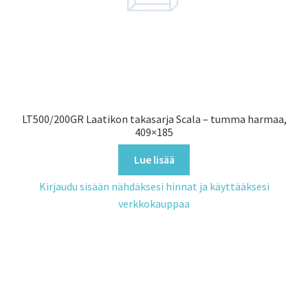
LT500/200GR Laatikon takasarja Scala – tumma harmaa,
409×185
Lue lisää
Kirjaudu sisään nähdäksesi hinnat ja käyttääksesi
verkkokauppaa