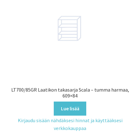
LT700/85GR Laatikon takasarja Scala – tumma harmaa,
609×84
Lue lisää
Kirjaudu sisään nähdäksesi hinnat ja käyttääksesi
verkkokauppaa