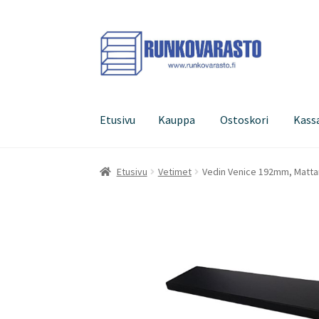
Siirry
Siirry
navigointiin
sisältöön
Etusivu
Kauppa
Ostoskori
Kass
Etusivu
Kauppa
Ostoskori
Kassa
Oma tilini
Etusivu
Vetimet
Vedin Venice 192mm, Matt