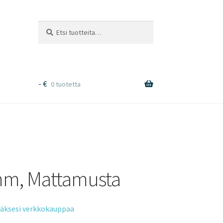
Etsi:
Haku
-
€
0 tuotetta
mm, Mattamusta
tääksesi verkkokauppaa