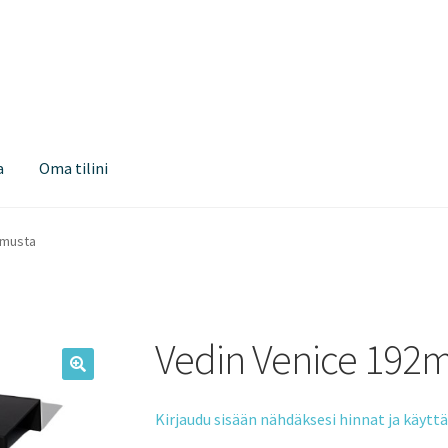
a
Oma tilini
amusta
Vedin Venice 192
Kirjaudu sisään nähdäksesi hinnat ja käyt