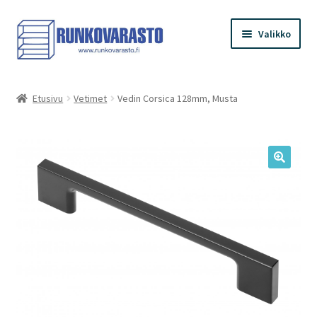
Siirry
Siirry
Valikko
navigointiin
sisältöön
Etusivu
Etusivu
Vetimet
Vedin Corsica 128mm, Musta
Kauppa
Ostoskori
Kassa
Oma tilini