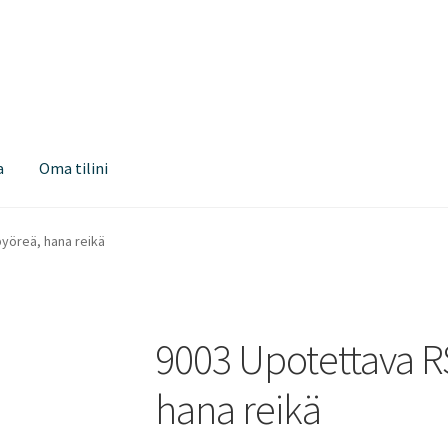
a
Oma tilini
pyöreä, hana reikä
9003 Upotettava RS
hana reikä