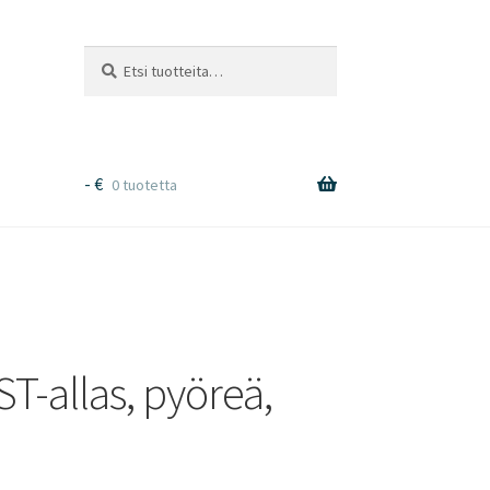
Etsi:
Haku
-
€
0 tuotetta
T-allas, pyöreä,