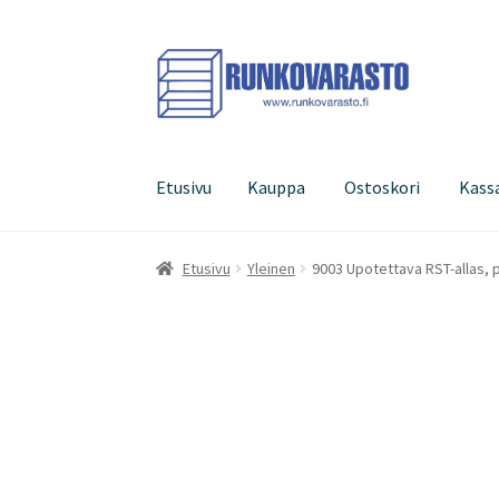
Siirry
Siirry
navigointiin
sisältöön
Etusivu
Kauppa
Ostoskori
Kass
Etusivu
Kauppa
Ostoskori
Kassa
Oma tilini
Etusivu
Yleinen
9003 Upotettava RST-allas, 