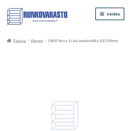
Siirry
Siirry
Valikko
navigointiin
sisältöön
Etusivu
Etusivu
Yleinen
19005 Nova Scala uunilaatikko 63/500mm
Kauppa
Ostoskori
Kassa
Oma tilini