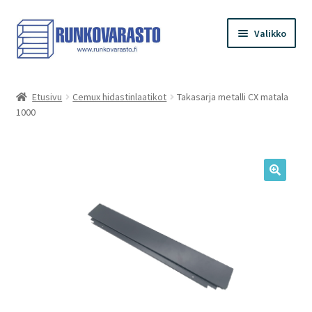
Siirry
Siirry
Valikko
navigointiin
sisältöön
Etusivu
Etusivu
Cemux hidastinlaatikot
Takasarja metalli CX matala
1000
Kauppa
Ostoskori
Kassa
Oma tilini