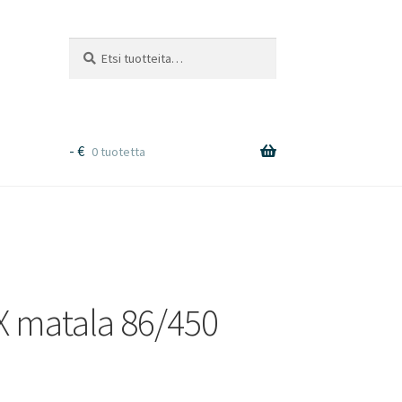
Etsi:
Haku
-
€
0 tuotetta
X matala 86/450