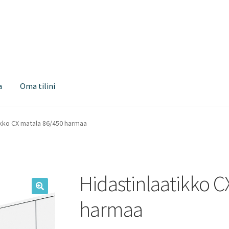
a
Oma tilini
ikko CX matala 86/450 harmaa
Hidastinlaatikko C
harmaa