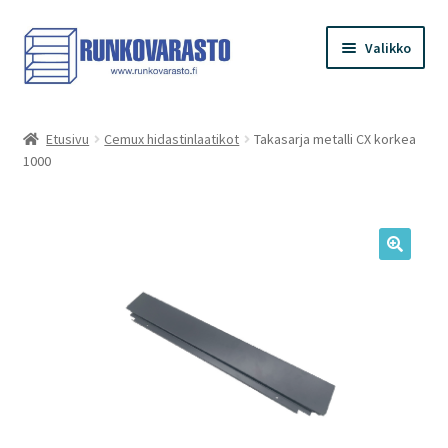
Siirry
Siirry
Valikko
navigointiin
sisältöön
Etusivu
Etusivu
Cemux hidastinlaatikot
Takasarja metalli CX korkea
1000
Kauppa
Ostoskori
Kassa
Oma tilini