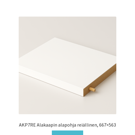
AKP7RE Alakaapin alapohja reiällinen, 667×563