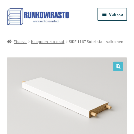
Siirry
Siirry
Valikko
navigointiin
sisältöön
Etusivu
Etusivu
Kaappien irto-osat
SIDE 1167 Sidelista – valkoinen
Kauppa
Ostoskori
Kassa
Oma tilini