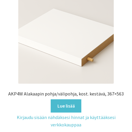
AKP4W Alakaapin pohja/välipohja, kost. kestävä, 367×563
Lue lisää
Kirjaudu sisään nähdäksesi hinnat ja käyttääksesi
verkkokauppaa