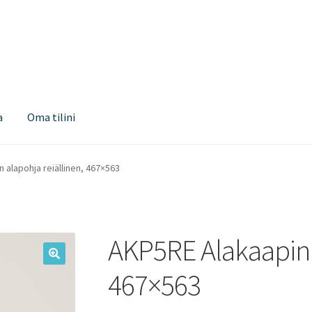
a
Oma tilini
 alapohja reiällinen, 467×563
AKP5RE Alakaapin a
467×563