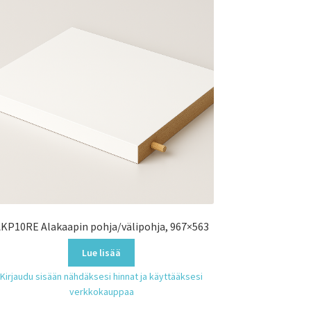
KP10RE Alakaapin pohja/välipohja, 967×563
Lue lisää
Kirjaudu sisään nähdäksesi hinnat ja käyttääksesi
verkkokauppaa