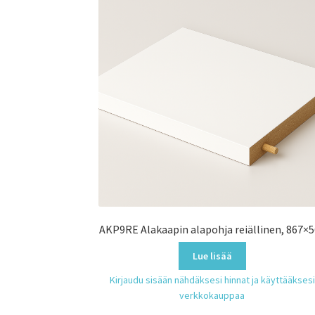
AKP9RE Alakaapin alapohja reiällinen, 867×
Lue lisää
Kirjaudu sisään nähdäksesi hinnat ja käyttääksesi
verkkokauppaa