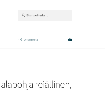
Etsi:
Haku
-
€
0 tuotetta
lapohja reiällinen,