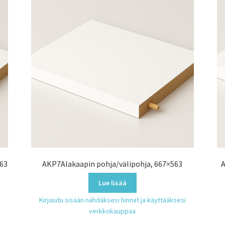
563
AKP7Alakaapin pohja/välipohja, 667×563
A
Lue lisää
Kirjaudu sisään nähdäksesi hinnat ja käyttääksesi
verkkokauppaa