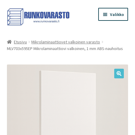
Siirry
Siirry
Valikko
navigointiin
sisältöön
Etusivu
Etusivu
Mikrolaminaattiovet valkoinen varasto
MLV703x595EP Mikrolaminaattiovi valkoinen, 1 mm ABS-nauhoitus
Kauppa
Ostoskori
Kassa
Oma tilini