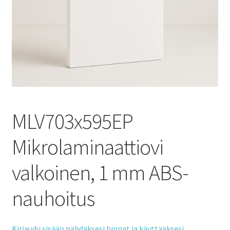
MLV703x595EP
Mikrolaminaattiovi
valkoinen, 1 mm ABS-
nauhoitus
Kirjaudu sisään nähdäksesi hinnat ja käyttääksesi