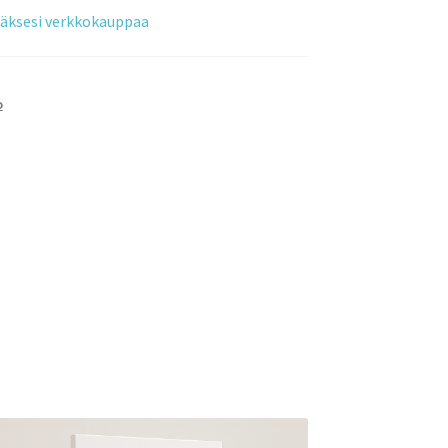
tääksesi verkkokauppaa
o