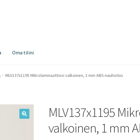
a
Oma tilini
o
MLV137x1195 Mikrolaminaattiovi valkoinen, 1 mm ABS-nauhoitus
MLV137x1195 Mikro
valkoinen, 1 mm 