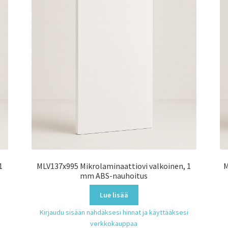
1
MLV137x995 Mikrolaminaattiovi valkoinen, 1
M
mm ABS-nauhoitus
Lue lisää
Kirjaudu sisään nähdäksesi hinnat ja käyttääksesi
verkkokauppaa