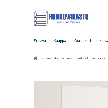
Siirry
Siirry
navigointiin
sisältöön
Etusivu
Kauppa
Ostoskori
Kass
Etusivu
Kauppa
Ostoskori
Kassa
Oma tilini
Etusivu
Mikrolaminaattiovet valkoinen varast