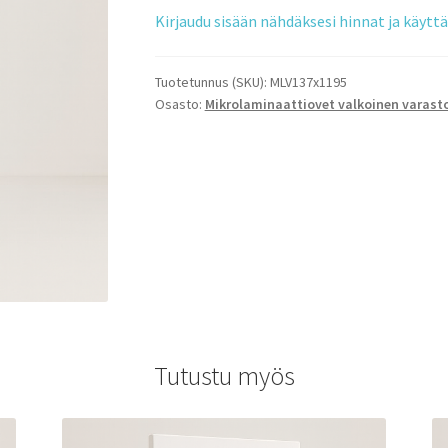
Kirjaudu sisään nähdäksesi hinnat ja käyt
Tuotetunnus (SKU):
MLV137x1195
Osasto:
Mikrolaminaattiovet valkoinen varast
Tutustu myös