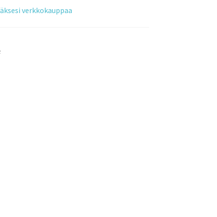
tääksesi verkkokauppaa
o