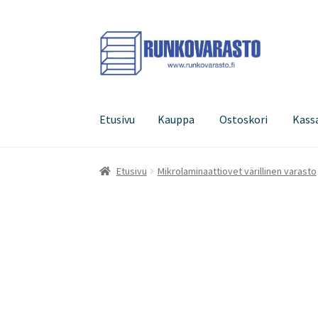
Siirry
Siirry
navigointiin
sisältöön
Etusivu
Kauppa
Ostoskori
Kass
Etusivu
Kauppa
Ostoskori
Kassa
Oma tilini
Etusivu
Mikrolaminaattiovet värillinen varasto