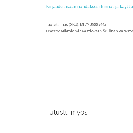
Kirjaudu sisään nähdäksesi hinnat ja käyt
Tuotetunnus (SKU):
MLVMU988x445
Osasto:
Mikrolaminaattiovet värillinen varast
Tutustu myös