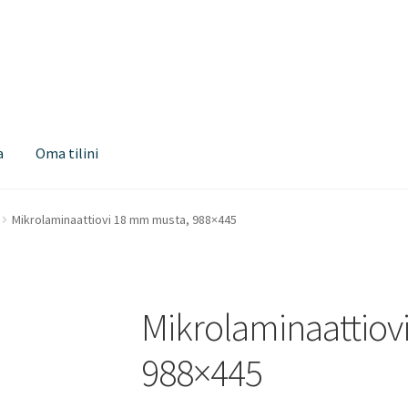
a
Oma tilini
Mikrolaminaattiovi 18 mm musta, 988×445
Mikrolaminaattiov
988×445