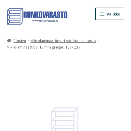
Siirry
Siirry
Valikko
navigointiin
sisältöön
Etusivu
Etusivu
Mikrolaminaattiovet värillinen varasto
Mikrolaminaattiovi 18 mm greige, 137×295
Kauppa
Ostoskori
Kassa
Oma tilini