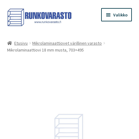
Siirry
Siirry
Valikko
navigointiin
sisältöön
Etusivu
Etusivu
Mikrolaminaattiovet värillinen varasto
Mikrolaminaattiovi 18 mm musta, 703×495
Kauppa
Ostoskori
Kassa
Oma tilini