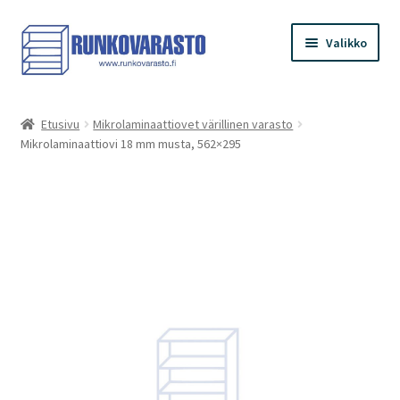
Siirry
Siirry
Valikko
navigointiin
sisältöön
Etusivu
Etusivu
Mikrolaminaattiovet värillinen varasto
Mikrolaminaattiovi 18 mm musta, 562×295
Kauppa
Ostoskori
Kassa
Oma tilini