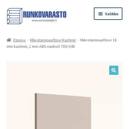
Siirry
Siirry
Valikko
navigointiin
sisältöön
Etusivu
Etusivu
Mikrolaminaattiovi Kashmir
Mikrolaminaattiovi 18
mm kashmir, 1 mm ABS-nauhoit 703×345
Kauppa
Ostoskori
Kassa
Oma tilini