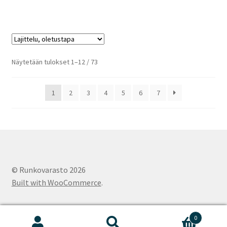
Näytetään tulokset 1–12 / 73
1
2
3
4
5
6
7
© Runkovarasto 2026
Built with WooCommerce
.
0