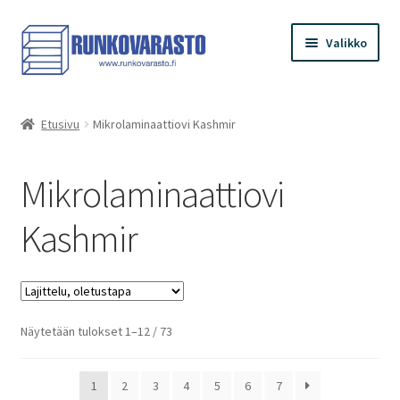
Siirry
Siirry
Valikko
navigointiin
sisältöön
Etusivu
Etusivu
Mikrolaminaattiovi Kashmir
Kauppa
Mikrolaminaattiovi
Ostoskori
Kashmir
Kassa
Oma tilini
Näytetään tulokset 1–12 / 73
1
2
3
4
5
6
7