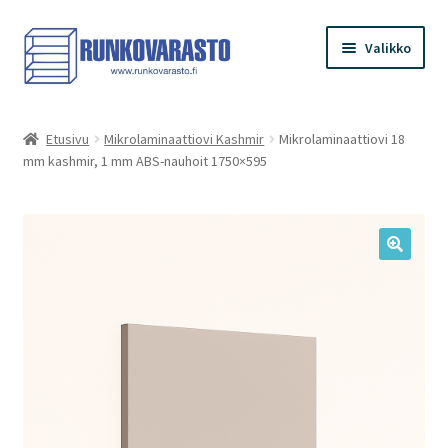
Siirry
Siirry
Valikko
navigointiin
sisältöön
Etusivu
Etusivu
Mikrolaminaattiovi Kashmir
Mikrolaminaattiovi 18
mm kashmir, 1 mm ABS-nauhoit 1750×595
Kauppa
Ostoskori
Kassa
Oma tilini