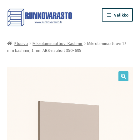
Siirry
Siirry
Valikko
navigointiin
sisältöön
Etusivu
Etusivu
Mikrolaminaattiovi Kashmir
Mikrolaminaattiovi 18
mm kashmir, 1 mm ABS-nauhoit 350×695
Kauppa
Ostoskori
Kassa
Oma tilini