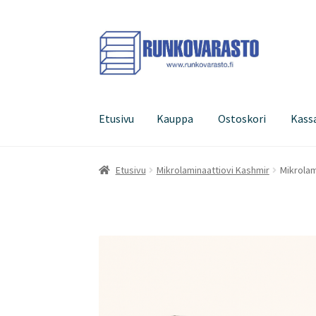
Siirry
Siirry
navigointiin
sisältöön
Etusivu
Kauppa
Ostoskori
Kass
Etusivu
Kauppa
Ostoskori
Kassa
Oma tilini
Etusivu
Mikrolaminaattiovi Kashmir
Mikrolam