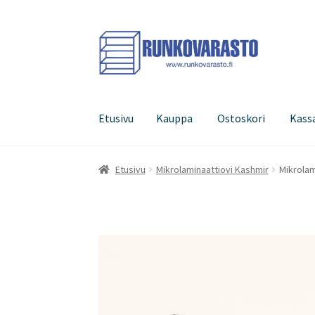
Siirry
Siirry
navigointiin
sisältöön
Etusivu
Kauppa
Ostoskori
Kass
Etusivu
Kauppa
Ostoskori
Kassa
Oma tilini
Etusivu
Mikrolaminaattiovi Kashmir
Mikrolam