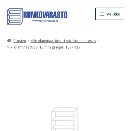
Siirry
Siirry
Valikko
navigointiin
sisältöön
Etusivu
Etusivu
Mikrolaminaattiovet värillinen varasto
Mikrolaminaattiovi 18 mm greige, 137×495
Kauppa
Ostoskori
Kassa
Oma tilini