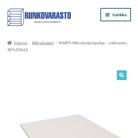
Siirry
Siirry
Valikko
navigointiin
sisältöön
Etusivu
Etusivu
Mikrokaapit
YKMIP5 Mikrokaapinpohja – valkoinen,
467x350x16
Kauppa
Ostoskori
Kassa
Oma tilini