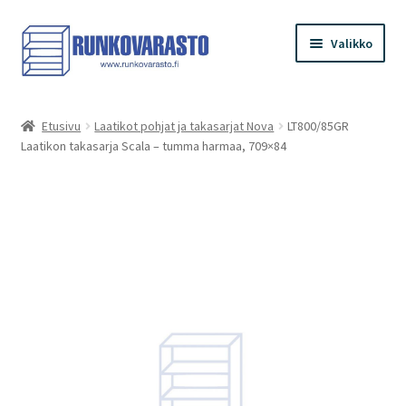
Siirry
Siirry
Valikko
navigointiin
sisältöön
Etusivu
Etusivu
Laatikot pohjat ja takasarjat Nova
LT800/85GR
Laatikon takasarja Scala – tumma harmaa, 709×84
Kauppa
Ostoskori
Kassa
Oma tilini