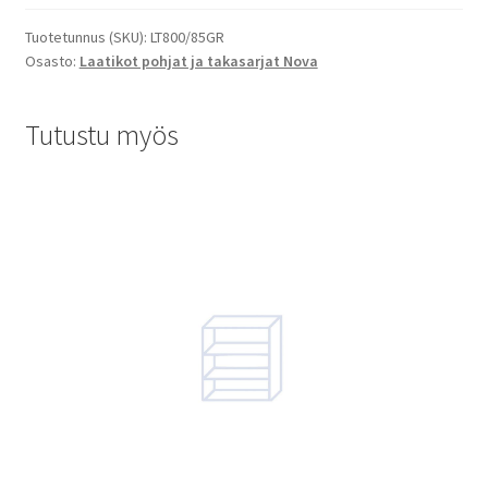
Tuotetunnus (SKU):
LT800/85GR
Osasto:
Laatikot pohjat ja takasarjat Nova
Tutustu myös