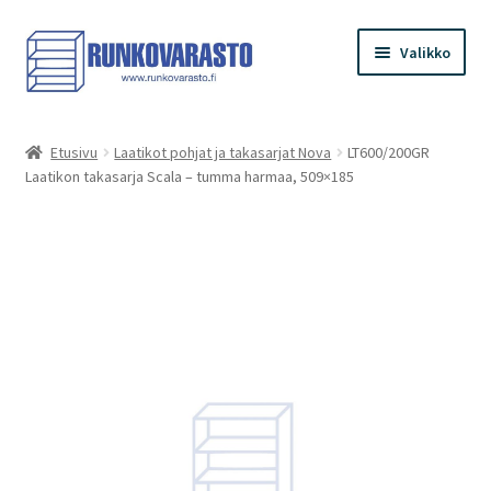
Siirry
Siirry
Valikko
navigointiin
sisältöön
Etusivu
Etusivu
Laatikot pohjat ja takasarjat Nova
LT600/200GR
Laatikon takasarja Scala – tumma harmaa, 509×185
Kauppa
Ostoskori
Kassa
Oma tilini