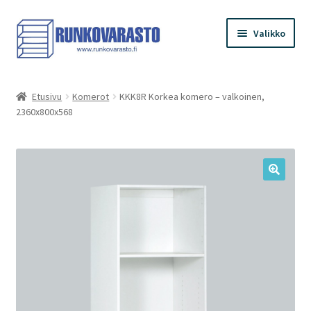
Siirry
Siirry
Valikko
navigointiin
sisältöön
Etusivu
Etusivu
Komerot
KKK8R Korkea komero – valkoinen,
2360x800x568
Kauppa
Ostoskori
Kassa
Oma tilini