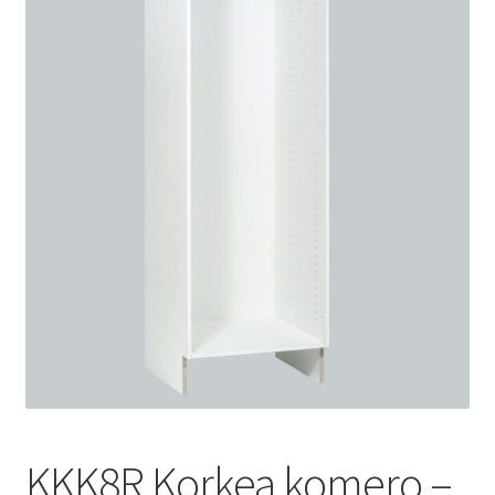
KKK8R Korkea komero –