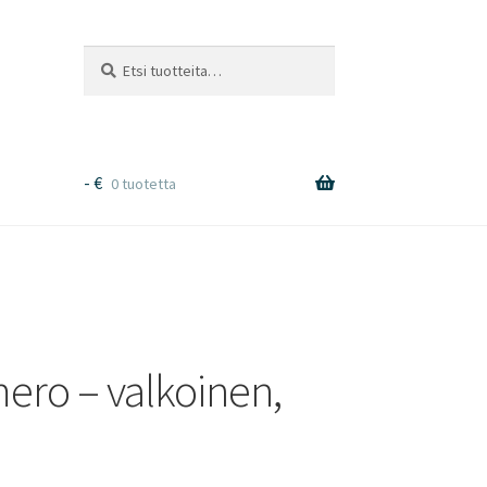
Etsi:
Haku
-
€
0 tuotetta
ro – valkoinen,