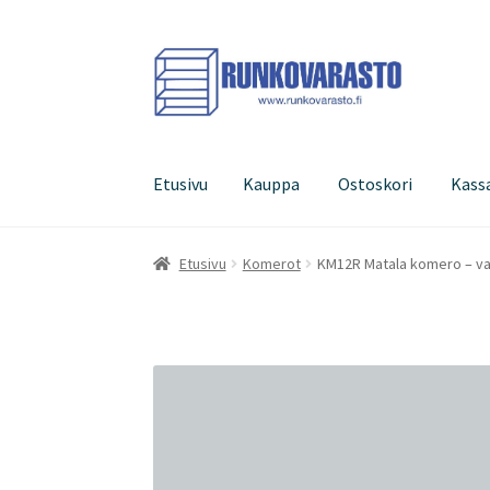
Siirry
Siirry
navigointiin
sisältöön
Etusivu
Kauppa
Ostoskori
Kass
Etusivu
Kauppa
Ostoskori
Kassa
Oma tilini
Etusivu
Komerot
KM12R Matala komero – va