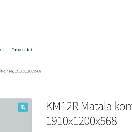
a
Oma tilini
lkoinen, 1910x1200x568
KM12R Matala kome
1910x1200x568