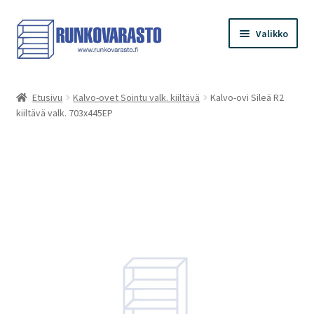
Siirry
Siirry
Valikko
navigointiin
sisältöön
Etusivu
Etusivu
Kalvo-ovet Sointu valk. kiiltävä
Kalvo-ovi Sileä R2
kiiltävä valk. 703x445EP
Kauppa
Ostoskori
Kassa
Oma tilini