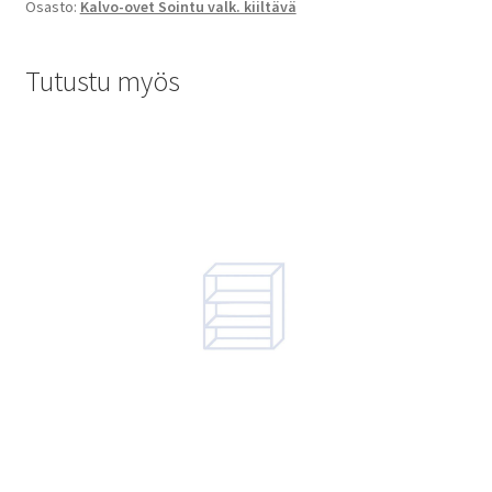
Osasto:
Kalvo-ovet Sointu valk. kiiltävä
Tutustu myös