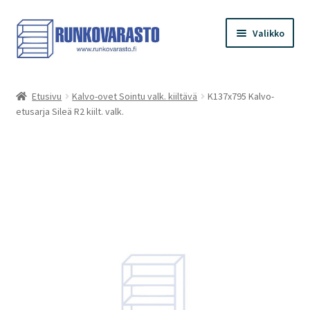
Siirry
Siirry
Valikko
navigointiin
sisältöön
Etusivu
Etusivu
Kalvo-ovet Sointu valk. kiiltävä
K137x795 Kalvo-
etusarja Sileä R2 kiilt. valk.
Kauppa
Ostoskori
Kassa
Oma tilini