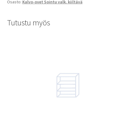
Osasto:
Kalvo-ovet Sointu valk. kiiltävä
Tutustu myös