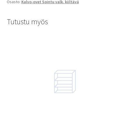
Osasto:
Kalvo-ovet Sointu valk. kiiltävä
Tutustu myös