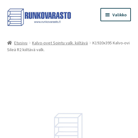
Siirry
Siirry
Valikko
navigointiin
sisältöön
Etusivu
Etusivu
Kalvo-ovet Sointu valk. kiiltävä
K1920x395 Kalvo-ovi
Sileä R2 kiiltävä valk.
Kauppa
Ostoskori
Kassa
Oma tilini