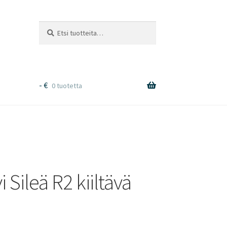
Etsi:
Haku
-
€
0 tuotetta
Sileä R2 kiiltävä