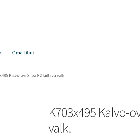
a
Oma tilini
495 Kalvo-ovi Sileä R2 kiiltävä valk.
K703x495 Kalvo-ovi 
valk.