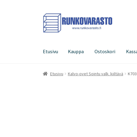
Siirry
Siirry
navigointiin
sisältöön
Etusivu
Kauppa
Ostoskori
Kass
Etusivu
Kauppa
Ostoskori
Kassa
Oma tilini
Etusivu
Kalvo-ovet Sointu valk. kiiltävä
K703x