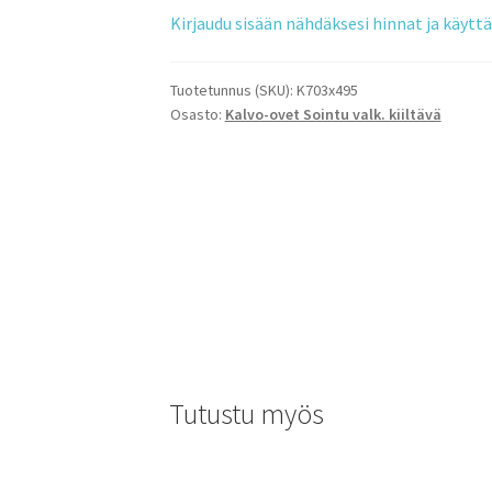
Kirjaudu sisään nähdäksesi hinnat ja käyt
Tuotetunnus (SKU):
K703x495
Osasto:
Kalvo-ovet Sointu valk. kiiltävä
Tutustu myös