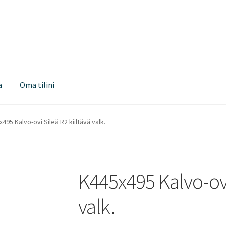
a
Oma tilini
495 Kalvo-ovi Sileä R2 kiiltävä valk.
K445x495 Kalvo-ovi 
valk.