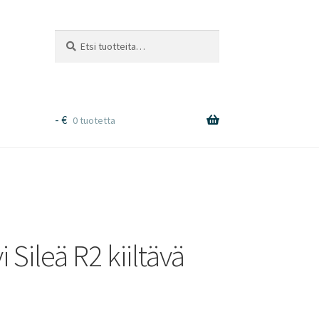
Etsi:
Haku
-
€
0 tuotetta
Sileä R2 kiiltävä