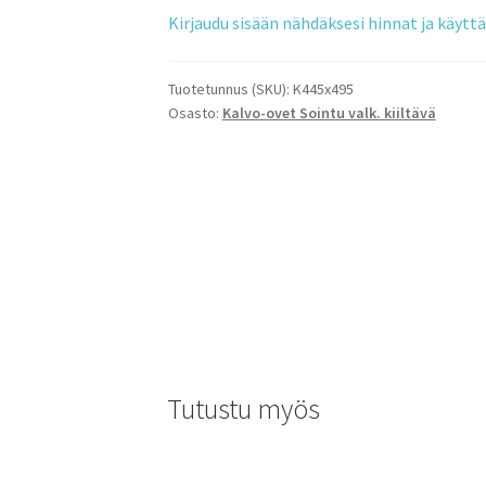
Kirjaudu sisään nähdäksesi hinnat ja käyt
Tuotetunnus (SKU):
K445x495
Osasto:
Kalvo-ovet Sointu valk. kiiltävä
Tutustu myös