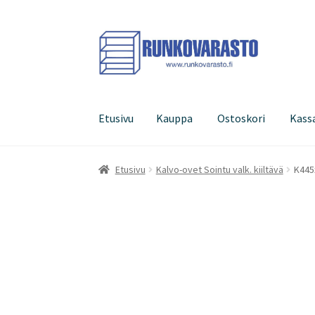
Siirry
Siirry
navigointiin
sisältöön
Etusivu
Kauppa
Ostoskori
Kass
Etusivu
Kauppa
Ostoskori
Kassa
Oma tilini
Etusivu
Kalvo-ovet Sointu valk. kiiltävä
K445x