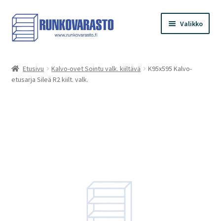
Siirry
Siirry
Valikko
navigointiin
sisältöön
Etusivu
Etusivu
Kalvo-ovet Sointu valk. kiiltävä
K95x595 Kalvo-
etusarja Sileä R2 kiilt. valk.
Kauppa
Ostoskori
Kassa
Oma tilini