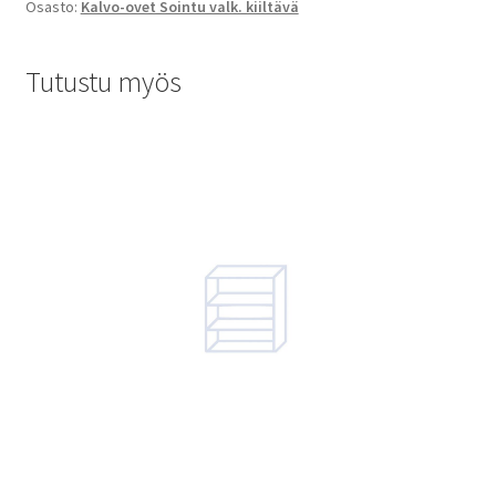
Osasto:
Kalvo-ovet Sointu valk. kiiltävä
Tutustu myös