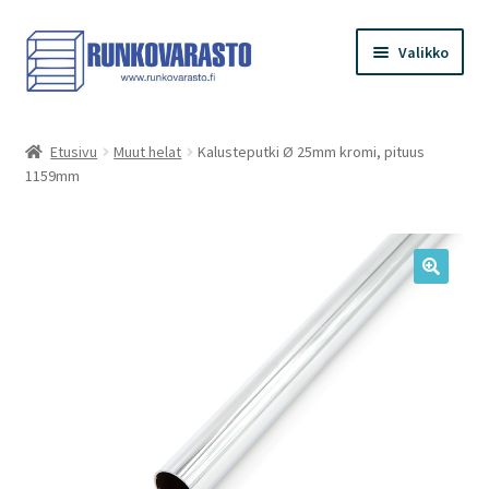
Siirry
Siirry
Valikko
navigointiin
sisältöön
Etusivu
Etusivu
Muut helat
Kalusteputki Ø 25mm kromi, pituus
1159mm
Kauppa
Ostoskori
Kassa
Oma tilini