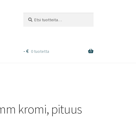
Etsi:
Haku
-
€
0 tuotetta
mm kromi, pituus