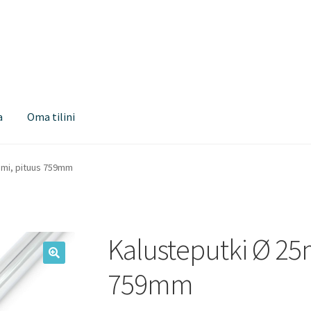
a
Oma tilini
omi, pituus 759mm
Kalusteputki Ø 25
759mm