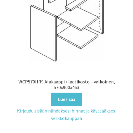
WCP570HR9 Alakaappi / laatikosto – valkoinen,
570x900x463
Lue lisää
Kirjaudu sisään nähdäksesi hinnat ja käyttääksesi
verkkokauppaa