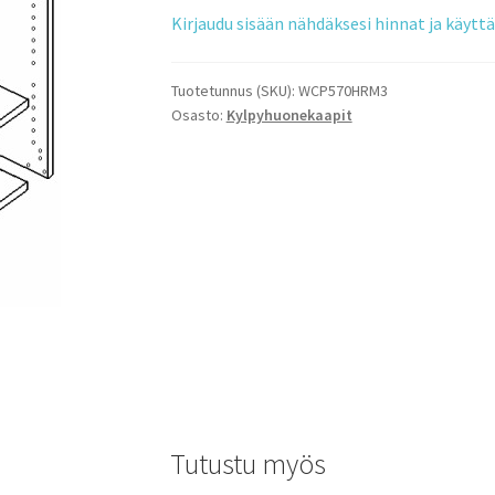
Kirjaudu sisään nähdäksesi hinnat ja käyt
Tuotetunnus (SKU):
WCP570HRM3
Osasto:
Kylpyhuonekaapit
Tutustu myös