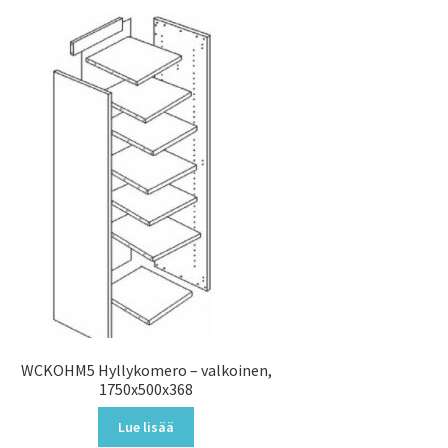
WCKOHM5 Hyllykomero – valkoinen,
1750x500x368
Lue lisää