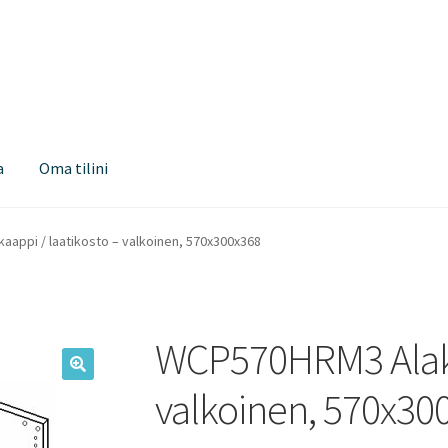
a
Oma tilini
appi / laatikosto – valkoinen, 570x300x368
WCP570HRM3 Alakaa
valkoinen, 570x30