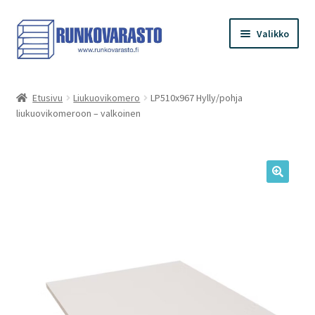
Siirry
Siirry
Valikko
navigointiin
sisältöön
Etusivu
Etusivu
Liukuovikomero
LP510x967 Hylly/pohja
liukuovikomeroon – valkoinen
Kauppa
Ostoskori
Kassa
Oma tilini