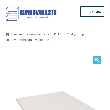
Siirry
Siirry
Valikko
navigointiin
sisältöön
Etusivu
Etusivu
Liukuovikomero
LP510x567 Hylly/pohja
liukuovikomeroon – valkoinen
Kauppa
Ostoskori
Kassa
Oma tilini