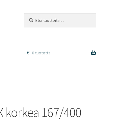
Etsi:
Haku
-
€
0 tuotetta
X korkea 167/400