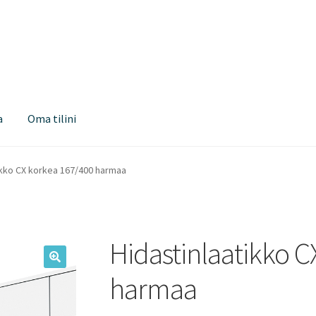
a
Oma tilini
ikko CX korkea 167/400 harmaa
Hidastinlaatikko C
harmaa