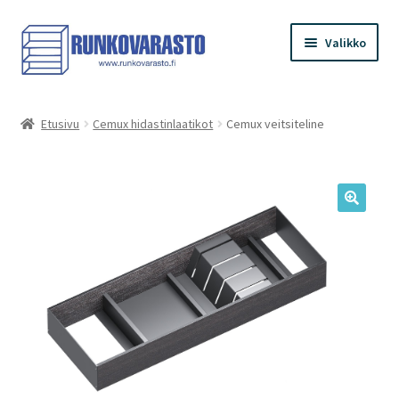
Siirry
Siirry
Valikko
navigointiin
sisältöön
Etusivu
Etusivu
Cemux hidastinlaatikot
Cemux veitsiteline
Kauppa
Ostoskori
Kassa
Oma tilini