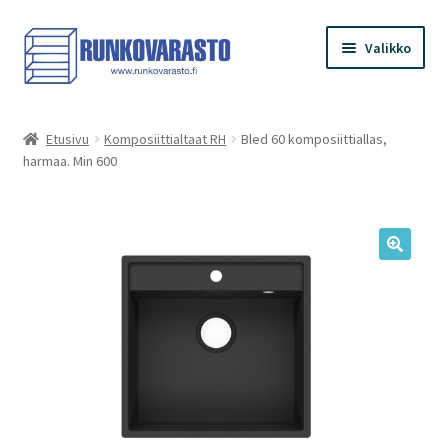
Siirry
Siirry
Valikko
navigointiin
sisältöön
Etusivu
Etusivu
Komposiittialtaat RH
Bled 60 komposiittiallas,
harmaa. Min 600
Kauppa
Ostoskori
Kassa
Oma tilini