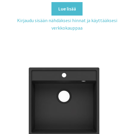
Lue lisää
Kirjaudu sisään nähdäksesi hinnat ja käyttääksesi
verkkokauppaa