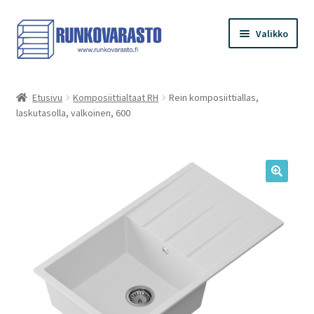
Siirry
Siirry
Valikko
navigointiin
sisältöön
Etusivu
Etusivu
Komposiittialtaat RH
Rein komposiittiallas,
laskutasolla, valkoinen, 600
Kauppa
Ostoskori
Kassa
Oma tilini