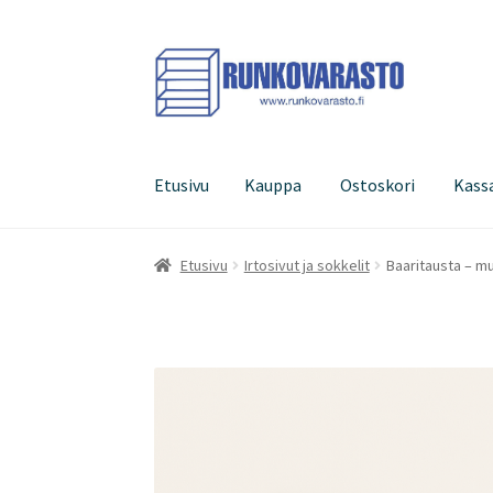
Siirry
Siirry
navigointiin
sisältöön
Etusivu
Kauppa
Ostoskori
Kass
Etusivu
Kauppa
Ostoskori
Kassa
Oma tilini
Etusivu
Irtosivut ja sokkelit
Baaritausta – m