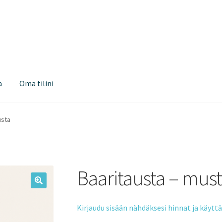
a
Oma tilini
usta
Baaritausta – mus
Kirjaudu sisään nähdäksesi hinnat ja käyt